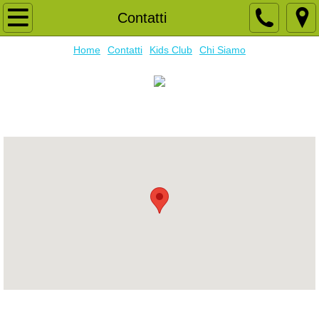
Home
Contatti
Home
Contatti
Kids Club
Chi Siamo
Chi Siamo
Kids Club
Our Location
Contatti
Payment
ENGLISH PREP CENTRE